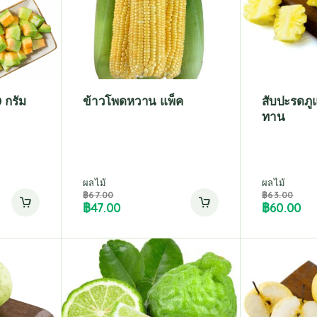
 กรัม
ข้าวโพดหวาน แพ็ค
สับปะรดภู
ทาน
ผลไม้
ผลไม้
฿
67.00
฿
63.00
฿
47.00
฿
60.00