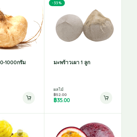
-33%
0-1000กรัม
มะพร้าวเผา 1 ลูก
ผลไม้
฿
52.00
฿
35.00