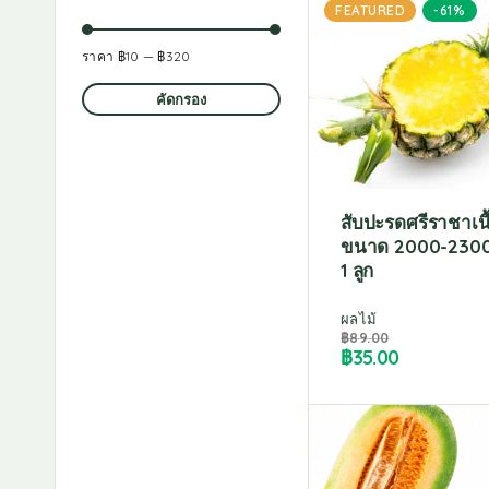
FEATURED
-61%
ราคา
฿10
—
฿320
คัดกรอง
สับปะรดศรีราชาเนื้
ขนาด 2000-2300
1 ลูก
ผลไม้
฿
89.00
฿
35.00