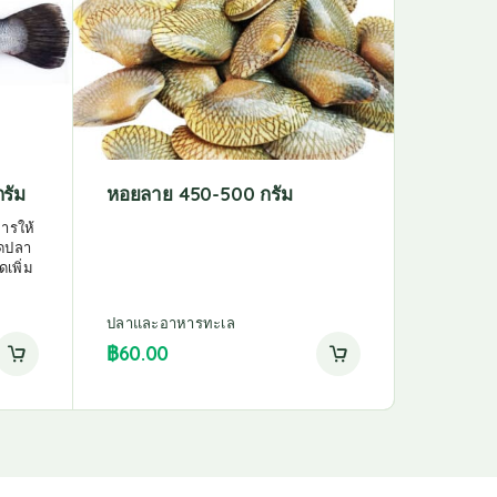
รัม
หอยลาย 450-500 กรัม
ปลากระ
ารให้
ดปลา
เพิ่ม
ปลาและอาหารทะเล
ปลาและอา
฿
168.00
฿
60.00
฿
155.00