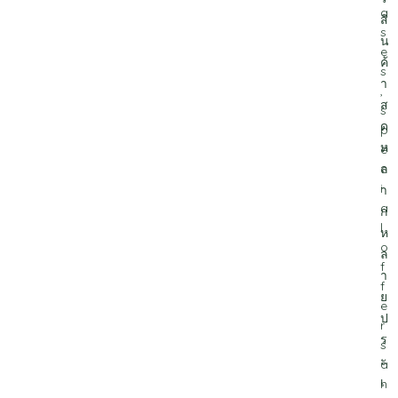
a
สิ
s
น
e
ค้
s
า
,
ส
s
ด
p
ห
e
ล
c
i
า
a
ก
l
ห
o
ล
f
า
f
ย
e
ป
r
ร
s
ะ
a
เ
n