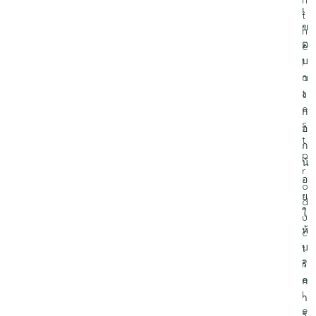
n
เ
t
ข
h
ต
e
บ
l
า
a
t
ง
e
ก
s
อ
t
ก
p
น้
r
อ
o
ย
d
ใ
u
ห้
c
บ
t
ริ
r
e
ก
l
า
e
ร