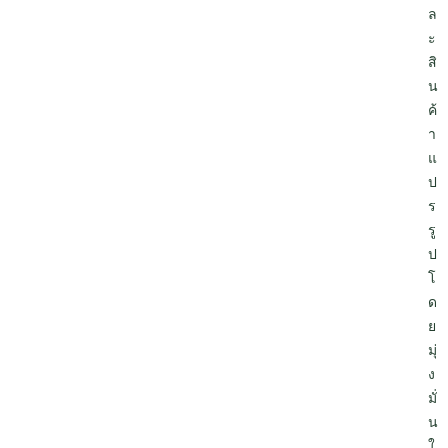
ล
ะ
สิ
น
ค้
า
แ
ป
ร
รู
ป
โ
ด
ย
มุ่
ง
มั่
น
ใ