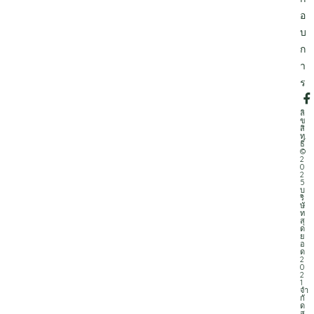
อ
บ
ก
า
ร
ลิ
ข
สิ
ท
ธิ์
©
2
0
2
5
บ
ริ
ษั
ท
สุ
ด
ย
อ
ด
2
0
2
1
จำ
กั
ด
ส