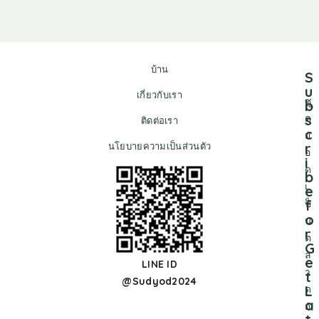
บ้าน
S
u
เกี่ยวกับเรา
ซู
b
s
ด
ติดต่อเรา
c
ย
r
นโยบายความเป็นส่วนตัว
อ
i
ด
b
เ
e
f
ป็
o
น
r
ต
G
ล
e
LINE ID
า
t
@Sudyod2024
L
ด
a
อ