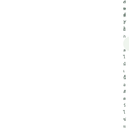
ภ
d
n
ท
e
ทั้
w
ง
s
ผั
.
ก
ผ
ล
ไ
ม้
เ
นื้
อ
สั
ต
ว์
ไ
ข่
แ