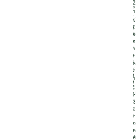
e
ค้
s
า
,
ส
s
ด
p
ห
e
ล
c
i
า
a
ก
l
ห
o
ล
f
า
f
ย
e
ป
r
ร
s
ะ
a
เ
n
ภ
d
n
ท
e
ทั้