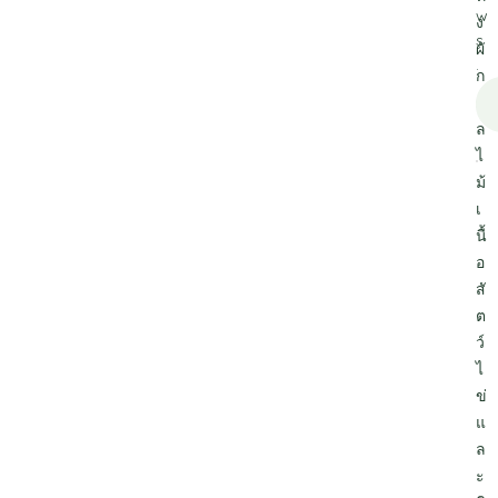
w
ง
s
ผั
.
ก
ผ
ล
ไ
ม้
เ
นื้
อ
สั
ต
ว์
ไ
ข่
แ
ล
ะ