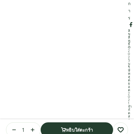
ก
า
ร
ลิ
ข
สิ
ท
ธิ์
©
2
0
2
5
บ
ริ
ษั
ท
สุ
ด
ย
อ
ด
2
0
2
1
จำ
กั
ด
ส
ง
ว
น
หยิบใส่ตะกร้า
ลิ
ข