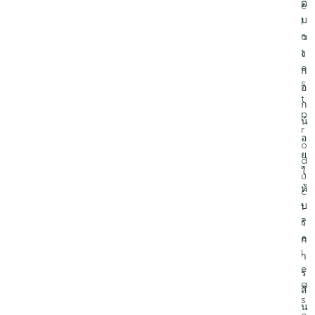
ต
e
บ
l
า
a
t
ง
e
ก
s
อ
t
ก
p
น้
r
อ
o
ย
d
ใ
u
ห้
c
บ
t
ริ
r
e
ก
l
า
e
ร
a
สิ
s
น