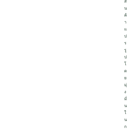
สิ
น
ค้
า
แ
ป
ร
รู
ป
โ
ด
ย
มุ่
ง
มั่
น
ใ
น
ก