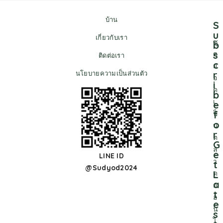
บ้าน
S
u
เกี่ยวกับเรา
ซู
b
s
ด
ติดต่อเรา
c
ย
r
นโยบายความเป็นส่วนตัว
อ
i
ด
b
เ
e
f
ป็
o
น
r
ต
G
ล
e
LINE ID
า
t
@Sudyod2024
L
ด
a
อ
t
อ
e
น
s
ไ