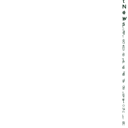
t
N
ล
e
น์
w
ที่
s
เ
S
ชื่
t
อ
a
ถื
y
อ
u
ไ
p
ด้
t
o
ตั้
d
ง
a
อ
t
ยู่
e
ใ
o
น
n
เ
t
ข
h