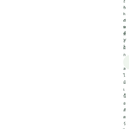
s
ะ
a
เ
n
ภ
d
n
ท
e
ทั้
w
ง
s
ผั
.
ก
ผ
ล
ไ
ม้
เ
นื้
อ
สั
ต
ว์