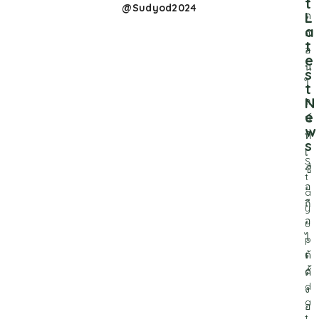
t
@Sudyod2024
L
ด
a
อ
t
อ
e
น
s
ไ
t
N
ล
e
น์
w
ที่
s
เ
S
ชื่
t
อ
a
ถื
y
อ
u
ไ
p
ด้
t
o
ตั้
d
ง
a
อ
t