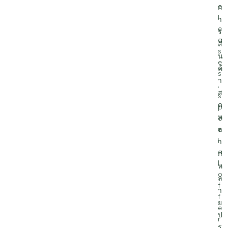
e
ก
l
า
e
ร
a
สิ
s
น
e
ค้
s
า
,
ส
s
ด
p
ห
e
ล
c
i
า
a
ก
l
ห
o
ล
f
า
f
ย
e
ป
r
ร