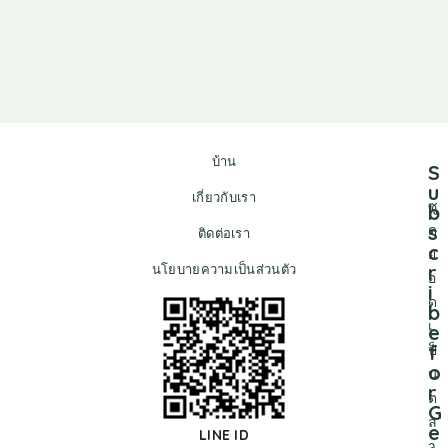
บ้าน
S
u
เกี่ยวกับเรา
ซู
b
s
ด
ติดต่อเรา
c
ย
r
นโยบายความเป็นส่วนตัว
อ
i
ด
b
เ
e
f
ป็
o
น
r
ต
G
ล
e
LINE ID
า