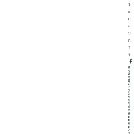
ร
ะ
ก
อ
บ
ก
า
ร
ลิ
ข
สิ
ท
ธิ์
©
2
0
2
5
บ
ริ
ษั
ท
สุ
ด
ย
อ
ด
2
0