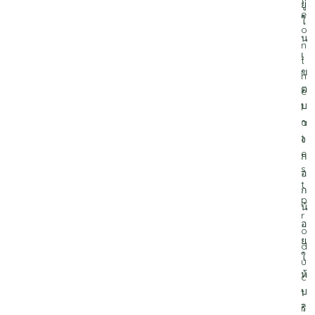
ยู่
e
ใ
o
น
n
เ
t
ข
h
ต
e
บ
l
า
a
t
ง
e
ก
s
อ
t
ก
p
น้
r
อ
o
ย
d
ใ
u
ห้
c
บ
t
ริ
r